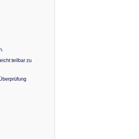
n.
icht teilbar zu
 Überprüfung