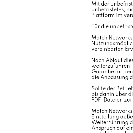
Mit der unbefris
unbefristetes, n
Plattform im ve
Für die unbefris
Match Networks 
Nutzungsmöglichk
vereinbarten E
Nach Ablauf dies
weiterzuführen. 
Garantie für den
die Anpassung d
Sollte der Betri
bis dahin über d
PDF-Dateien zur 
Match Networks 
Einstellung au
Weiterführung de
Anspruch auf ei