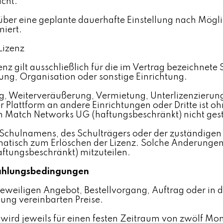
icht.
ber eine geplante dauerhafte Einstellung nach Mögli
miert.
Lizenz
enz gilt ausschließlich für die im Vertrag bezeichnete 
ung, Organisation oder sonstige Einrichtung.
g, Weiterveräußerung, Vermietung, Unterlizenzierun
er Plattform an andere Einrichtungen oder Dritte ist o
Match Networks UG (haftungsbeschränkt) nicht gest
 Schulnamens, des Schulträgers oder der zuständigen
omatisch zum Erlöschen der Lizenz. Solche Änderunge
ftungsbeschränkt) mitzuteilen.
Zahlungsbedingungen
 jeweiligen Angebot, Bestellvorgang, Auftrag oder in 
ung vereinbarten Preise.
 wird jeweils für einen festen Zeitraum von zwölf M