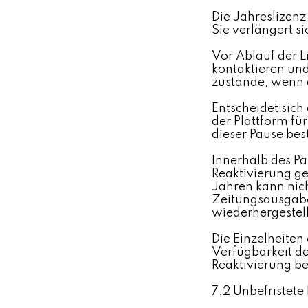
Die Jahreslizenz
Sie verlängert s
Vor Ablauf der 
kontaktieren un
zustande, wenn 
Entscheidet sic
der Plattform fü
dieser Pause bes
Innerhalb des P
Reaktivierung ge
Jahren kann nic
Zeitungsausgaben
wiederhergestel
Die Einzelheiten
Verfügbarkeit de
Reaktivierung b
7.2 Unbefristete