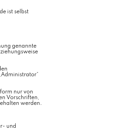
e ist selbst
chnung genannte
beziehungsweise
den
„Administrator“
ttform nur von
en Vorschriften,
gehalten werden.
er- und