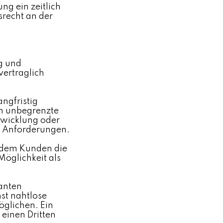
ng ein zeitlich
srecht an der
g und
vertraglich
angfristig
ch unbegrenzte
ntwicklung oder
e Anforderungen.
n dem Kunden die
Möglichkeit als
lanten
st nahtlose
öglichen. Ein
einen Dritten