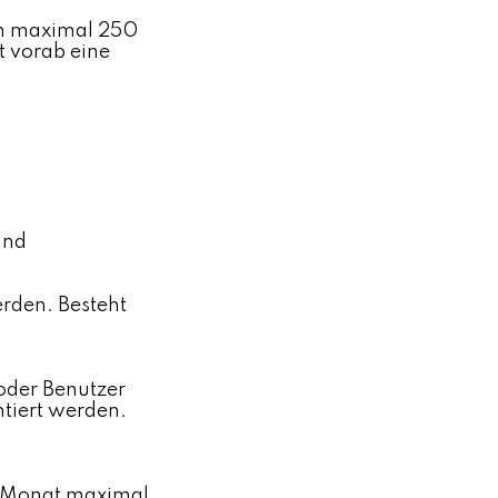
en maximal 250
t vorab eine
und
rden. Besteht
t
 oder Benutzer
ntiert werden.
o Monat maximal