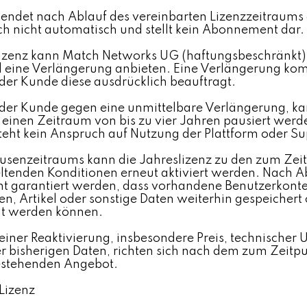
 endet nach Ablauf des vereinbarten Lizenzzeitraums
ich nicht automatisch und stellt kein Abonnement dar.
Lizenz kann Match Networks UG (haftungsbeschränkt
d eine Verlängerung anbieten. Eine Verlängerung ko
der Kunde diese ausdrücklich beauftragt.
h der Kunde gegen eine unmittelbare Verlängerung, k
r einen Zeitraum von bis zu vier Jahren pausiert we
teht kein Anspruch auf Nutzung der Plattform oder Su
ausenzeitraums kann die Jahreslizenz zu den zum Zei
ltenden Konditionen erneut aktiviert werden. Nach Ab
ht garantiert werden, dass vorhandene Benutzerkont
, Artikel oder sonstige Daten weiterhin gespeichert 
lt werden können.
 einer Reaktivierung, insbesondere Preis, technische
r bisherigen Daten, richten sich nach dem zum Zeitpu
estehenden Angebot.
 Lizenz