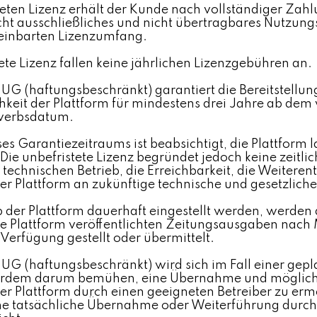
teten Lizenz erhält der Kunde nach vollständiger Zahlu
icht ausschließliches und nicht übertragbares Nutzung
reinbarten Lizenzumfang.
tete Lizenz fallen keine jährlichen Lizenzgebühren an.
UG (haftungsbeschränkt) garantiert die Bereitstellun
eit der Plattform für mindestens drei Jahre ab dem 
rwerbsdatum.
es Garantiezeitraums ist beabsichtigt, die Plattform l
Die unbefristete Lizenz begründet jedoch keine zeitli
 technischen Betrieb, die Erreichbarkeit, die Weitere
er Plattform an zukünftige technische und gesetzlich
eb der Plattform dauerhaft eingestellt werden, werde
ie Plattform veröffentlichten Zeitungsausgaben nach 
Verfügung gestellt oder übermittelt.
UG (haftungsbeschränkt) wird sich im Fall einer gep
ßerdem darum bemühen, eine Übernahme und möglich
r Plattform durch einen geeigneten Betreiber zu erm
ne tatsächliche Übernahme oder Weiterführung durch 