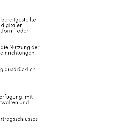
bereitgestellte
 digitalen
ttform“ oder
 die Nutzung der
seinrichtungen,
g ausdrücklich
Verfügung, mit
erwalten und
rtragsschlusses
r