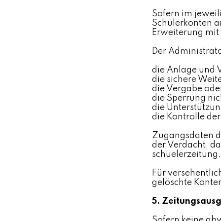
Sofern im jewei
Schülerkonten an
Erweiterung mit 
Der Administrator
die Anlage und 
die sichere Wei
die Vergabe ode
die Sperrung nic
die Unterstützu
die Kontrolle der
Zugangsdaten dü
der Verdacht, d
schuelerzeitung.
Für versehentlic
gelöschte Konten
5. Zeitungsausg
Sofern keine ab