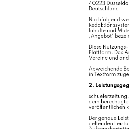
40223 Düsseldo
Deutschland
Nachfolgend werd
Redaktionssyste
Inhalte und Mate
„Angebot“ bezei
Diese Nutzungs- 
Plattform. Das A
Vereine und and
Abweichende Bed
in Textform zug
2. Leistungsge
schuelerzeitung.
dem berechtigte 
veröffentlichen 
Der genaue Leis
geltenden Leist