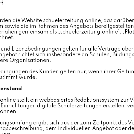
rf
en die Website schuelerzeitung.online, das darüber 
m sowie die im Rahmen des Angebots bereitgestellten
rialien gemeinsam als „schuelerzeitung.online“, „Pla
chnet.
und Lizenzbedingungen gelten für alle Verträge über
ngebot richtet sich insbesondere an Schulen, Bildung
ere Organisationen.
ingungen des Kunden gelten nur, wenn ihrer Geltun
estimmt wurde.
genstand
online stellt ein webbasiertes Redaktionssystem zur 
Einrichtungen digitale Schülerzeitungen erstellen, v
können.
tungsumfang ergibt sich aus der zum Zeitpunkt des Ve
ungsbeschreibung, dem individuellen Angebot oder de