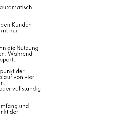
 automatisch.
) den Kunden
mmt nur
ann die Nutzung
rden. Während
pport.
tpunkt der
lauf von vier
en,
oder vollständig
r Umfang und
nkt der