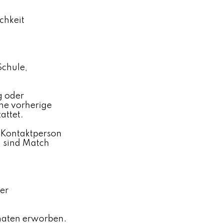
chkeit
Schule,
g oder
hne vorherige
attet.
 Kontaktperson
n sind Match
der
onaten erworben.