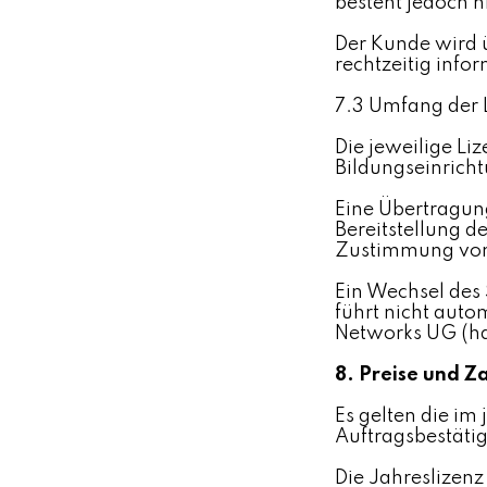
besteht jedoch n
Der Kunde wird ü
rechtzeitig infor
7.3 Umfang der 
Die jeweilige Liz
Bildungseinricht
Eine Übertragun
Bereitstellung d
Zustimmung von 
Ein Wechsel des
führt nicht aut
Networks UG (ha
8. Preise und 
Es gelten die im
Auftragsbestätig
Die Jahreslizenz